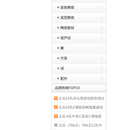
套装陶笛
造型陶笛
陶笛教材
葫芦丝
箫
竹笛
埙
配件
品牌热销TOP10
太乐10孔祥云双腔埙西安指法
左起右起刘宽忍专业初学者七
太乐10孔F调双腔树脂熏烧埙
星指法 左起西安指法G调
耐摔耐用十孔专业笔筒演奏乐
太乐 6孔中音C高音C调海星
器初学 专业耐摔熏烧埙-F调F
塑胶耐摔陶笛 六孔ac陶笛SC
太乐（TAILE）TAILE12孔中