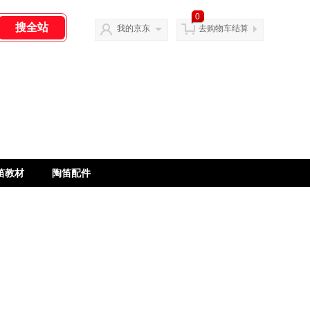
0
我的京东
去购物车结算
笛教材
陶笛配件