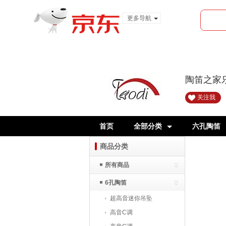
更多导航
服装城
食品
金融
陶笛之家
关注我
首页
全部分类
六孔陶笛
商品分类
所有商品
6孔陶笛
超高音迷你吊坠
高音C调