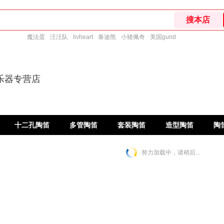
魔法蛋
汪汪队
livheart
泰迪熊
小猪佩奇
美国gund
乐器专营店
十二孔陶笛
多管陶笛
套装陶笛
造型陶笛
陶
努力加载中，请稍后...